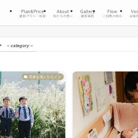
Plan&Price
About
Gallery
Flow
Voi
撮影プラン・料金
私たちの想い
撮影事例
ご利用の流れ
お客
ト
– category –
写真を楽しむヒント