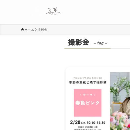
ホーム
撮影会
撮影会
– tag –